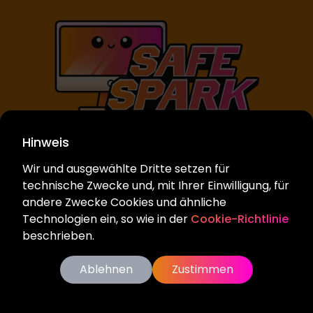
Hinweis
Impressum
Wir und ausgewählte Dritte setzen für
Datenschutz
technische Zwecke und, mit Ihrer Einwilligung, für
andere Zwecke Cookies und ähnliche
Technologien ein, so wie in der
Cookie-Richtlinie
Bewirb Dich
beschrieben.
© 2021-
2026
Copyright: Safe Spark Network &
The-
Ablehnen
Zustimmen
EasyCode