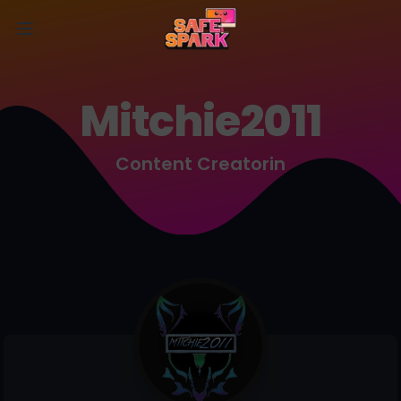
Open main menu
Mitchie2011
Content Creatorin